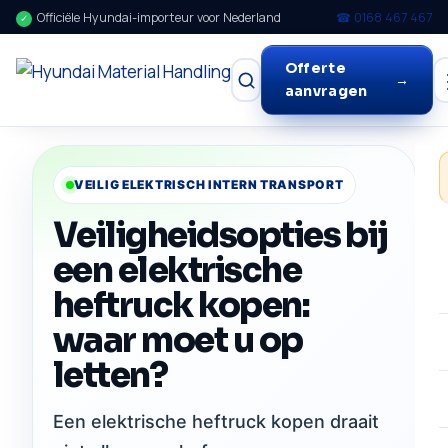
Officiële Hyundai-importeur voor Nederland
☎ 0168 467 467
✓
Offerte
aanvragen
VEILIG ELEKTRISCH INTERN TRANSPORT
Veiligheidsopties bij
een elektrische
heftruck kopen:
waar moet u op
letten?
Een elektrische heftruck kopen draait