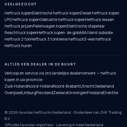
VEELGEZOCHT
Heftruck kopen
Elektrische heftruck kopen
Diesel heftruck kopen
LPG heftruck kopen
Gebruikte heftruck kopen
Heftruck leasen
Heftruck prijzen
Palletwagen kopen
Elektrische stapelaar
Reachtruck kopen
Heftruck kopen: de gids
MIA/Vamil subsidie
Heftruck 2 ton
Heftruck 3 ton
Kleine heftruck
3-wiel heftruck
Heftruck huren
ALTIJD EEN DEALER IN DE BUURT
Verkoop en service via ons landelijke dealernetwerk — heftruck
kopen in uw provincie:
Zuid-Holland
Noord-Holland
Noord-Brabant
Utrecht
Gelderland
Overijssel
Limburg
Flevoland
Zeeland
Groningen
Friesland
Drenthe
© 2026 Hyundai Heftrucks Nederland · Onderdeel van ZHE Trading
B.V.
Officiële Hyundai-importeur · Levering in heel Nederland